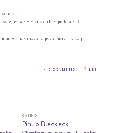
mövcuddur.
 və oyun performansları haqqında ətraflı
rlar vermək müvəffəqiyyətinizi artıracaq.
0 COMMENTS
LIKE
CASINO
Pinup Blackjack