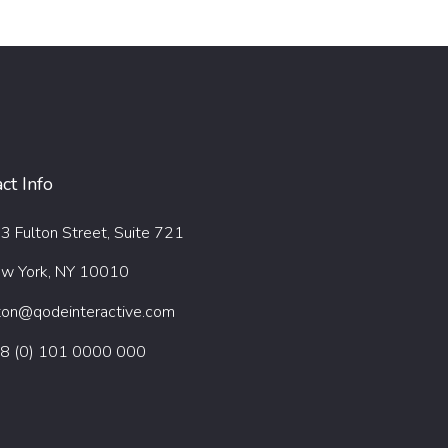
ct Info
3 Fulton Street, Suite 721
w York, NY 10010
ton@qodeinteractive.com
8 (0) 101 0000 000