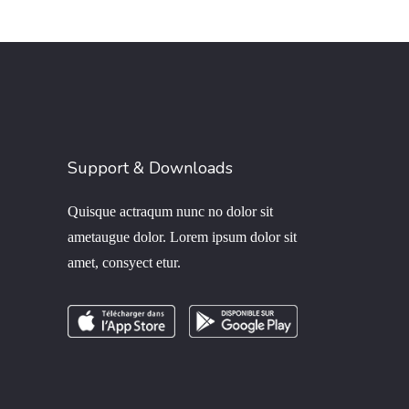
Support & Downloads
Quisque actraqum nunc no dolor sit
ametaugue dolor. Lorem ipsum dolor sit
amet, consyect etur.