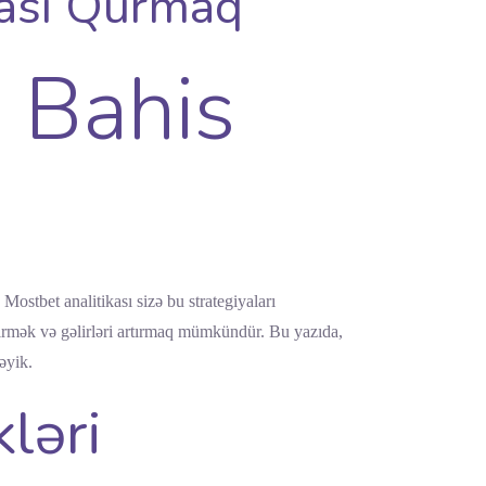
yası Qurmaq
ə Bahis
ostbet analitikası sizə bu strategiyaları
irmək və gəlirləri artırmaq mümkündür. Bu yazıda,
əyik.
ləri