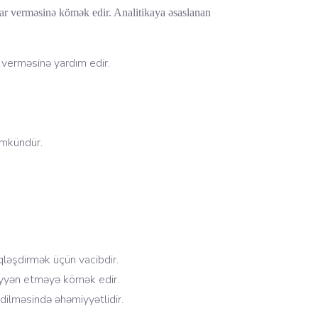
ərar verməsinə kömək edir. Analitikaya əsaslanan
r verməsinə yardım edir.
ümkündür.
qləşdirmək üçün vacibdir.
üəyyən etməyə kömək edir.
dilməsində əhəmiyyətlidir.