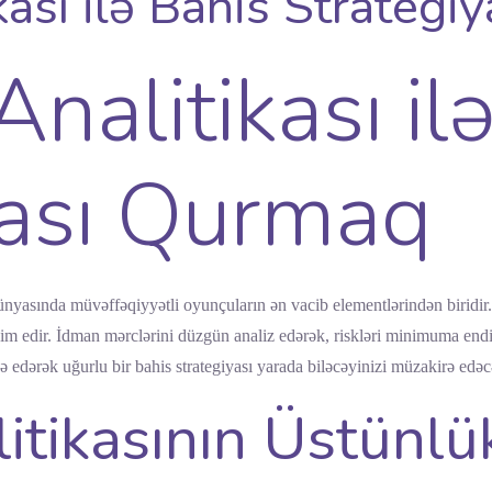
ası ilə Bahis Strategi
nalitikası il
yası Qurmaq
yasında müvəffəqiyyətli oyunçuların ən vacib elementlərindən biridir. M
m edir. İdman mərclərini düzgün analiz edərək, riskləri minimuma end
də edərək uğurlu bir bahis strategiyası yarada biləcəyinizi müzakirə edəc
tikasının Üstünlük