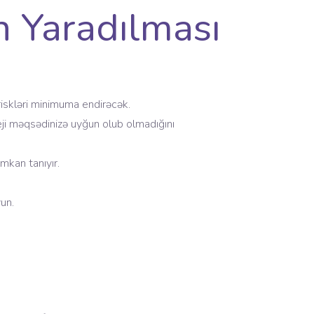
n Yaradılması
iskləri minimuma endirəcək.
eji məqsədinizə uyğun olub olmadığını
imkan tanıyır.
un.