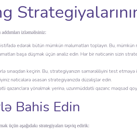
g Strategiyalarını
 addımları izləməlisiniz:
istifadə edərək bütün mümkün məlumatları toplayın. Bu, mümkün r
matları başa düşmək üçün analiz edin. Hər bir nəticənin sizin strat
rlə sınaqdan keçirin. Bu, strategiyanızın səmərəliliyini test etməyə 
iniz nəticələrə əsasən strategiyanızda düzəlişlər edin.
li qazanclara yönəlmək yerinə, uzunmüddətli qazanc məqsəd qoy
rlə Bahis Edin
mək üçün aşağıdakı strategiyaları təşviq edirik: