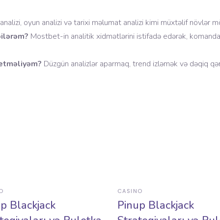
alizi, oyun analizi və tarixi məlumat analizi kimi müxtəlif növlər 
bilərəm?
Mostbet-in analitik xidmətlərini istifadə edərək, komanda
 etməliyəm?
Düzgün analizlər aparmaq, trend izləmək və dəqiq qəra
O
CASINO
p Blackjack
Pinup Blackjack