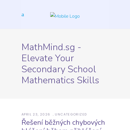
MathMind.sg -
Elevate Your
Secondary School
Mathematics Skills
APRIL 23, 2026
UNCATEGORIZED
Řešení běžných chybových