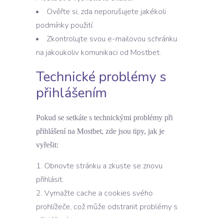
Ověřte si, zda neporušujete jakékoli
podmínky použití.
Zkontrolujte svou e-mailovou schránku
na jakoukoliv komunikaci od Mostbet.
Technické problémy s
přihlášením
Pokud se setkáte s technickými problémy při
přihlášení na Mostbet, zde jsou tipy, jak je
vyřešit:
Obnovte stránku a zkuste se znovu
přihlásit.
Vymažte cache a cookies svého
prohlížeče, což může odstranit problémy s