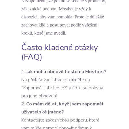
Nezapomeňte, že pokud se setkáte s problémy,
zákaznická podpora Mostbet je vždy k
dispozici, aby vám pomohla. Proto je důležité
zachovat klid a postupovat podle vyřešení
kroků, které jsme uvedli.
Často kladené otázky
(FAQ)
Jak mohu obnovit heslo na Mostbet?
Na přihlašovací stránce klikněte na
“Zapomněli jste heslo?” a řiďte se pokyny
pro jeho obnovení.
Co mám dělat, když jsem zapomněl
uživatelské jméno?
Kontaktujte zákaznickou podporu, která
vám může pomoci obnovit přístup k