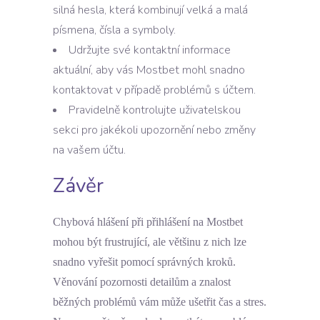
silná hesla, která kombinují velká a malá
písmena, čísla a symboly.
Udržujte své kontaktní informace
aktuální, aby vás Mostbet mohl snadno
kontaktovat v případě problémů s účtem.
Pravidelně kontrolujte uživatelskou
sekci pro jakékoli upozornění nebo změny
na vašem účtu.
Závěr
Chybová hlášení při přihlášení na Mostbet
mohou být frustrující, ale většinu z nich lze
snadno vyřešit pomocí správných kroků.
Věnování pozornosti detailům a znalost
běžných problémů vám může ušetřit čas a stres.