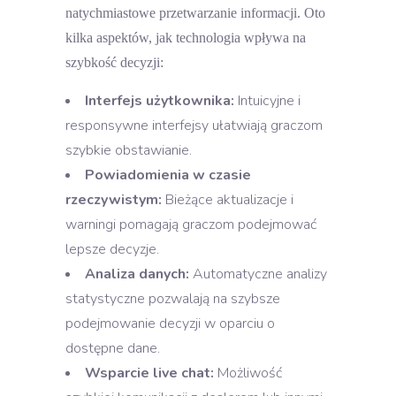
natychmiastowe przetwarzanie informacji. Oto
kilka aspektów, jak technologia wpływa na
szybkość decyzji:
Interfejs użytkownika:
Intuicyjne i
responsywne interfejsy ułatwiają graczom
szybkie obstawianie.
Powiadomienia w czasie
rzeczywistym:
Bieżące aktualizacje i
warningi pomagają graczom podejmować
lepsze decyzje.
Analiza danych:
Automatyczne analizy
statystyczne pozwalają na szybsze
podejmowanie decyzji w oparciu o
dostępne dane.
Wsparcie live chat:
Możliwość