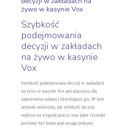
decyzji w zakładach na
żywo w kasynie Vox
Szybkość
podejmowania
decyzji w zakładach
na żywo w kasynie
Vox
Szybkość podejmowania decyzji w zakładach
na żywo w kasynie Vox jest kluczowa dla
zapewnienia udanej i ekscytującej gry. W tym
artykule omówimy, jak szybkość decyzji
wpływa na wygodę graczy oraz jakie czynniki
powinny być brane pod uwagę podczas