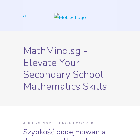
MathMind.sg -
Elevate Your
Secondary School
Mathematics Skills
APRIL 23, 2026
UNCATEGORIZED
Szybkość podejmowania