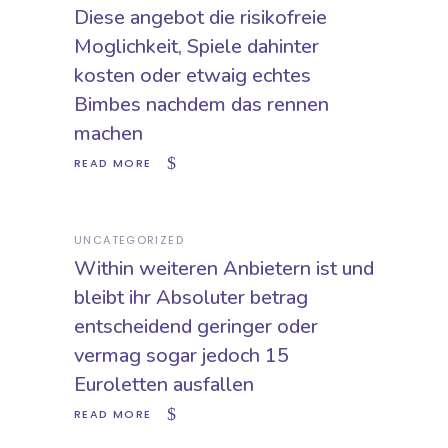
Diese angebot die risikofreie
Moglichkeit, Spiele dahinter
kosten oder etwaig echtes
Bimbes nachdem das rennen
machen
READ MORE
UNCATEGORIZED
Within weiteren Anbietern ist und
bleibt ihr Absoluter betrag
entscheidend geringer oder
vermag sogar jedoch 15
Euroletten ausfallen
READ MORE