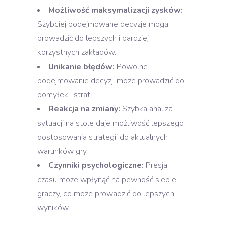
Możliwość maksymalizacji zysków:
Szybciej podejmowane decyzje mogą
prowadzić do lepszych i bardziej
korzystnych zakładów.
Unikanie błędów:
Powolne
podejmowanie decyzji może prowadzić do
pomyłek i strat.
Reakcja na zmiany:
Szybka analiza
sytuacji na stole daje możliwość lepszego
dostosowania strategii do aktualnych
warunków gry.
Czynniki psychologiczne:
Presja
czasu może wpłynąć na pewność siebie
graczy, co może prowadzić do lepszych
wyników.