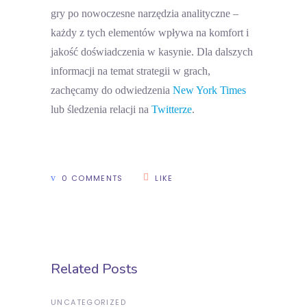
gry po nowoczesne narzędzia analityczne –
każdy z tych elementów wpływa na komfort i
jakość doświadczenia w kasynie. Dla dalszych
informacji na temat strategii w grach,
zachęcamy do odwiedzenia
New York Times
lub śledzenia relacji na
Twitterze
.
0 COMMENTS
LIKE
Related Posts
UNCATEGORIZED