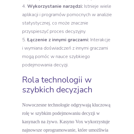
Wykorzystanie narzędzi:
Istnieje wiele
aplikacji i programów pomocnych w analizie
statystycznej, co może znacznie
przyspieszyć proces decyzyjny.
Łączenie z innymi graczami:
Interakcje
i wymiana doświadczeń z innymi graczami
mogą pomóc w nauce szybkiego
podejmowania decyzji.
Rola technologii w
szybkich decyzjach
Nowoczesne technologie odgrywają kluczową
rolę w szybkim podejmowaniu decyzji w
kasynach na żywo. Kasyno Vox wykorzystuje
najnowsze oprogramowanie, które umożliwia