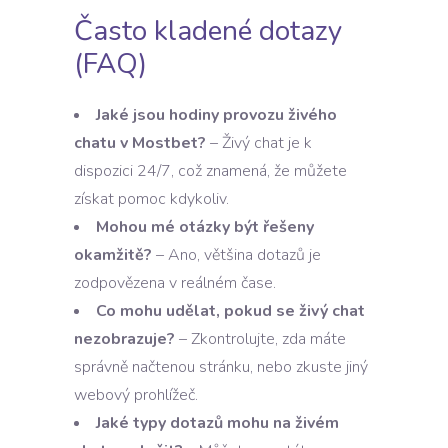
Často kladené dotazy
(FAQ)
Jaké jsou hodiny provozu živého
chatu v Mostbet?
– Živý chat je k
dispozici 24/7, což znamená, že můžete
získat pomoc kdykoliv.
Mohou mé otázky být řešeny
okamžitě?
– Ano, většina dotazů je
zodpovězena v reálném čase.
Co mohu udělat, pokud se živý chat
nezobrazuje?
– Zkontrolujte, zda máte
správně načtenou stránku, nebo zkuste jiný
webový prohlížeč.
Jaké typy dotazů mohu na živém