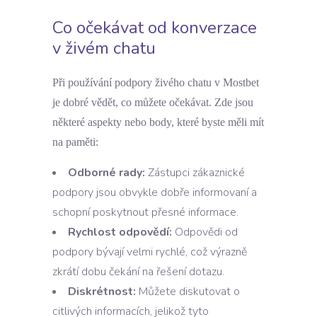
Co očekávat od konverzace
v živém chatu
Při používání podpory živého chatu v Mostbet
je dobré vědět, co můžete očekávat. Zde jsou
některé aspekty nebo body, které byste měli mít
na paměti:
Odborné rady:
Zástupci zákaznické
podpory jsou obvykle dobře informovaní a
schopní poskytnout přesné informace.
Rychlost odpovědí:
Odpovědi od
podpory bývají velmi rychlé, což výrazně
zkrátí dobu čekání na řešení dotazu.
Diskrétnost:
Můžete diskutovat o
citlivých informacích, jelikož tyto