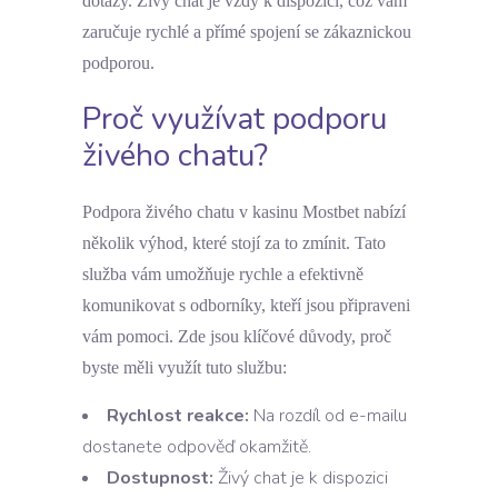
dotazy. Živý chat je vždy k dispozici, což vám
zaručuje rychlé a přímé spojení se zákaznickou
podporou.
Proč využívat podporu
živého chatu?
Podpora živého chatu v kasinu Mostbet nabízí
několik výhod, které stojí za to zmínit. Tato
služba vám umožňuje rychle a efektivně
komunikovat s odborníky, kteří jsou připraveni
vám pomoci. Zde jsou klíčové důvody, proč
byste měli využít tuto službu:
Rychlost reakce:
Na rozdíl od e-mailu
dostanete odpověď okamžitě.
Dostupnost:
Živý chat je k dispozici