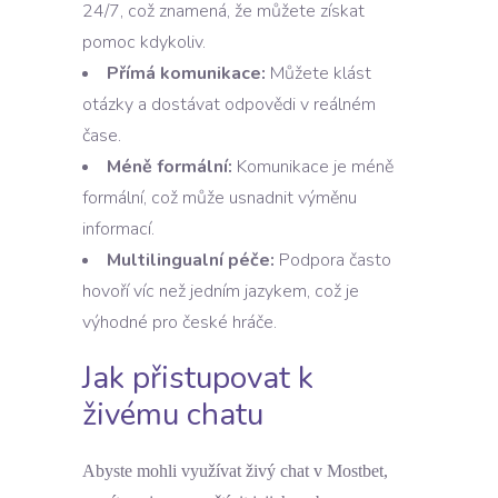
24/7, což znamená, že můžete získat
pomoc kdykoliv.
Přímá komunikace:
Můžete klást
otázky a dostávat odpovědi v reálném
čase.
Méně formální:
Komunikace je méně
formální, což může usnadnit výměnu
informací.
Multilingualní péče:
Podpora často
hovoří víc než jedním jazykem, což je
výhodné pro české hráče.
Jak přistupovat k
živému chatu
Abyste mohli využívat živý chat v Mostbet,