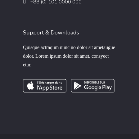
+88 (0) 101 0000 000
Support & Downloads
Quisque actraqum nunc no dolor sit ametaugue
dolor. Lorem ipsum dolor sit amet, consyect
etur.