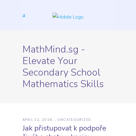
MathMind.sg -
Elevate Your
Secondary School
Mathematics Skills
APRIL 22, 2026
UNCATEGORIZED
Jak přistupovat k podpoře