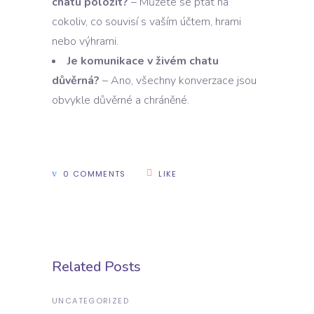
chatu položit?
– Můžete se ptát na
cokoliv, co souvisí s vaším účtem, hrami
nebo výhrami.
Je komunikace v živém chatu
důvěrná?
– Ano, všechny konverzace jsou
obvykle důvěrné a chráněné.
0 COMMENTS
LIKE
Related Posts
UNCATEGORIZED