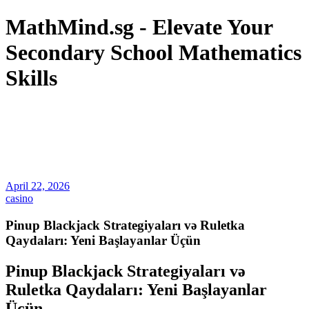
MathMind.sg - Elevate Your
Secondary School Mathematics
Skills
April 22, 2026
casino
Pinup Blackjack Strategiyaları və Ruletka
Qaydaları: Yeni Başlayanlar Üçün
Pinup Blackjack Strategiyaları və
Ruletka Qaydaları: Yeni Başlayanlar
Üçün