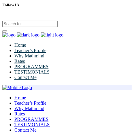
Follow Us
Home
Teacher’s Profile
Why Mathmind
Rates
PROGRAMMES
TESTIMONIALS
Contact Me
Home
Teacher’s Profile
Why Mathmind
Rates
PROGRAMMES
TESTIMONIALS
Contact Me