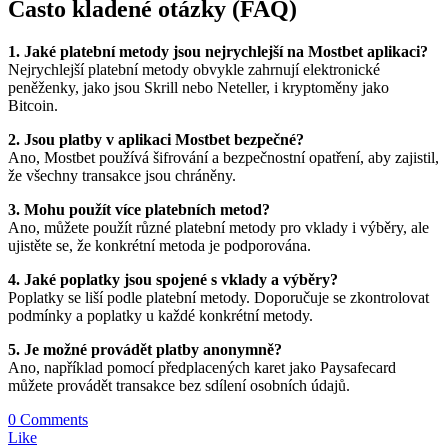
Často kladené otázky (FAQ)
1. Jaké platební metody jsou nejrychlejší na Mostbet aplikaci?
Nejrychlejší platební metody obvykle zahrnují elektronické
peněženky, jako jsou Skrill nebo Neteller, i kryptoměny jako
Bitcoin.
2. Jsou platby v aplikaci Mostbet bezpečné?
Ano, Mostbet používá šifrování a bezpečnostní opatření, aby zajistil,
že všechny transakce jsou chráněny.
3. Mohu použít více platebních metod?
Ano, můžete použít různé platební metody pro vklady i výběry, ale
ujistěte se, že konkrétní metoda je podporována.
4. Jaké poplatky jsou spojené s vklady a výběry?
Poplatky se liší podle platební metody. Doporučuje se zkontrolovat
podmínky a poplatky u každé konkrétní metody.
5. Je možné provádět platby anonymně?
Ano, například pomocí předplacených karet jako Paysafecard
můžete provádět transakce bez sdílení osobních údajů.
0 Comments
Like