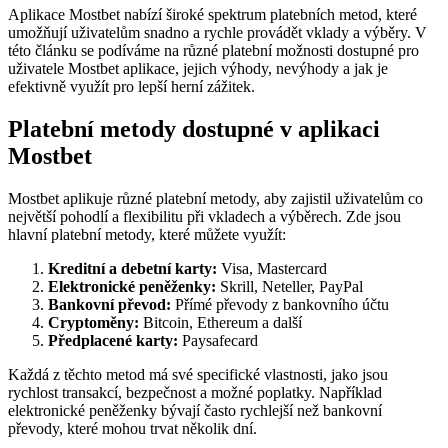
Aplikace Mostbet nabízí široké spektrum platebních metod, které
umožňují uživatelům snadno a rychle provádět vklady a výběry. V
této článku se podíváme na různé platební možnosti dostupné pro
uživatele Mostbet aplikace, jejich výhody, nevýhody a jak je
efektivně využít pro lepší herní zážitek.
Platební metody dostupné v aplikaci
Mostbet
Mostbet aplikuje různé platební metody, aby zajistil uživatelům co
největší pohodlí a flexibilitu při vkladech a výběrech. Zde jsou
hlavní platební metody, které můžete využít:
Kreditní a debetní karty:
Visa, Mastercard
Elektronické peněženky:
Skrill, Neteller, PayPal
Bankovní převod:
Přímé převody z bankovního účtu
Cryptoměny:
Bitcoin, Ethereum a další
Předplacené karty:
Paysafecard
Každá z těchto metod má své specifické vlastnosti, jako jsou
rychlost transakcí, bezpečnost a možné poplatky. Například
elektronické peněženky bývají často rychlejší než bankovní
převody, které mohou trvat několik dní.