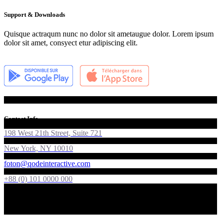
Support & Downloads
Quisque actraqum nunc no dolor sit ametaugue dolor. Lorem ipsum
dolor sit amet, consyect etur adipiscing elit.
Contact Info
198 West 21th Street, Suite 721
New York, NY 10010
foton@qodeinteractive.com
+88 (0) 101 0000 000