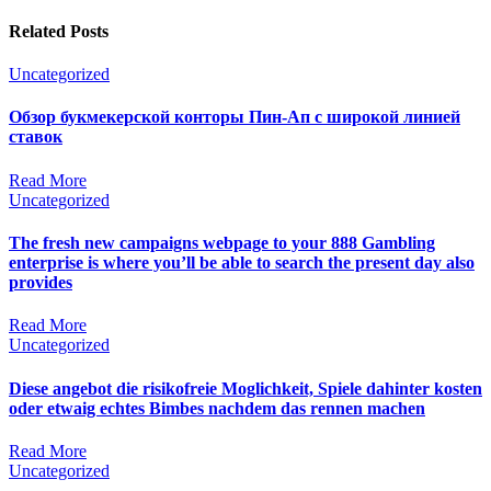
Related Posts
Uncategorized
Обзор букмекерской конторы Пин-Ап с широкой линией
ставок
Read More
Uncategorized
The fresh new campaigns webpage to your 888 Gambling
enterprise is where you’ll be able to search the present day also
provides
Read More
Uncategorized
Diese angebot die risikofreie Moglichkeit, Spiele dahinter kosten
oder etwaig echtes Bimbes nachdem das rennen machen
Read More
Uncategorized